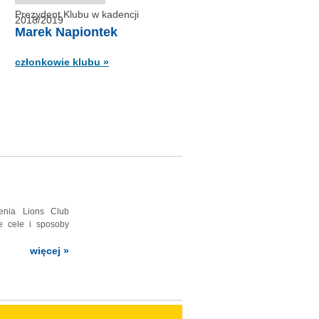
Prezydent Klubu w kadencji
2018/2019
Marek Napiontek
lub Lions w Polsce
członkowie klubu »
04.1989 r. z inicjatywy prof.
arta Sandberga...
zenia Lions Club
e cele i sposoby
więcej »