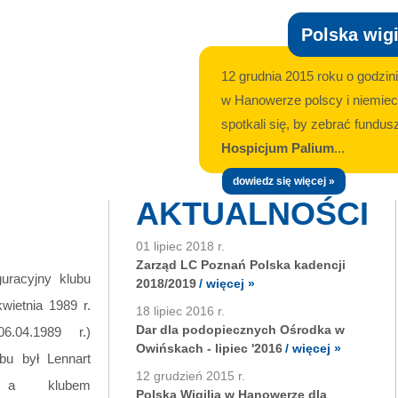
Polska wig
12 grudnia 2015 roku o godzin
w Hanowerze polscy i niemiecc
spotkali się, by zebrać fundu
Hospicjum Palium
...
dowiedz się więcej »
AKTUALNOŚCI
01 lipiec 2018 r.
Zarząd LC Poznań Polska kadencji
uracyjny klubu
2018/2019
/ więcej »
wietnia 1989 r.
18 lipiec 2016 r.
Dar dla podopiecznych Ośrodka w
06.04.1989 r.)
Owińskach - lipiec '2016
/ więcej »
bu był Lennart
12 grudzień 2015 r.
, a klubem
Polska Wigilia w Hanowerze dla