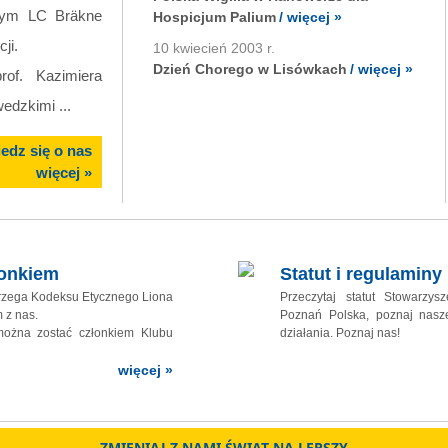
cym LC Bräkne
Hospicjum Palium
/ więcej »
ji.
10 kwiecień 2003 r.
Pierwszy K
Dzień Chorego w Lisówkach
/ więcej »
rof. Kazimiera
uroczysty charter odbył sie 22.
edzkimi ...
Kazimiery Milanowskiej i Lenn
edz się o nas
dowiedz się więcej »
więcej »
łonkiem
Statut i regulaminy
trzega Kodeksu Etycznego Liona
Przeczytaj statut Stowarzys
 z nas.
Poznań Polska, poznaj nasz
 można zostać członkiem Klubu
działania. Poznaj nas!
więcej »
ZMIENIAJ Z NAMI ŚWIAT NA LEPSZY