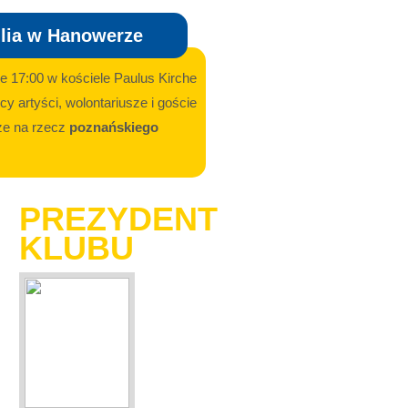
ilia w Hanowerze
ie 17:00 w kościele Paulus Kirche
y artyści, wolontariusze i goście
sze na rzecz
poznańskiego
PREZYDENT
KLUBU