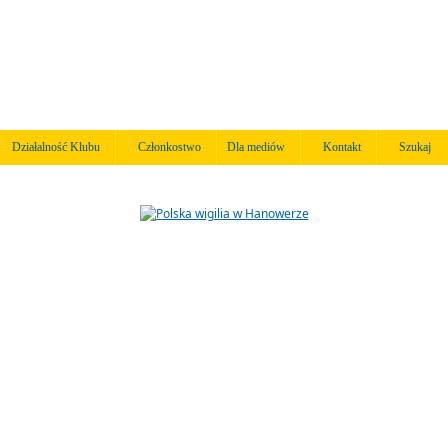
Działalność Klubu
Członkostwo
Dla mediów
Kontakt
Szukaj