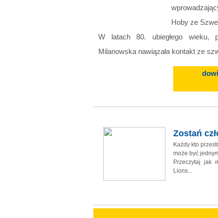
wprowadzają
Hoby ze Szwec
W latach 80. ubiegłego wieku, p
Milanowska nawiązała kontakt ze szw
dowi
Zostań cz
Każdy kto przes
może być jednym
Przeczytaj jak
Lions...